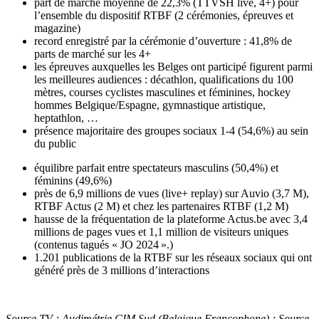
part de marché moyenne de 22,3% (TTVSH live, 4+) pour
l’ensemble du dispositif RTBF (2 cérémonies, épreuves et
magazine)
record enregistré par la cérémonie d’ouverture : 41,8% de
parts de marché sur les 4+
les épreuves auxquelles les Belges ont participé figurent parmi
les meilleures audiences : décathlon, qualifications du 100
mètres, courses cyclistes masculines et féminines, hockey
hommes Belgique/Espagne, gymnastique artistique,
heptathlon, …
présence majoritaire des groupes sociaux 1-4 (54,6%) au sein
du public
équilibre parfait entre spectateurs masculins (50,4%) et
féminins (49,6%)
près de 6,9 millions de vues (live+ replay) sur Auvio (3,7 M),
RTBF Actus (2 M) et chez les partenaires RTBF (1,2 M)
hausse de la fréquentation de la plateforme Actus.be avec 3,4
millions de pages vues et 1,1 million de visiteurs uniques
(contenus tagués « JO 2024 ».)
1.201 publications de la RTBF sur les réseaux sociaux qui ont
généré près de 3 millions d’interactions
Source TV : Audimétrie CIM Sud (Belgique Francophone) ; Source