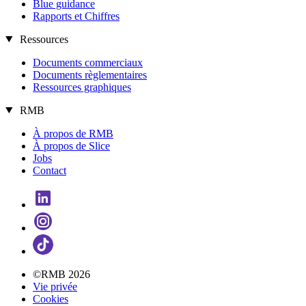
Blue guidance
Rapports et Chiffres
Ressources
Documents commerciaux
Documents règlementaires
Ressources graphiques
RMB
À propos de RMB
À propos de Slice
Jobs
Contact
©RMB 2026
Vie privée
Cookies